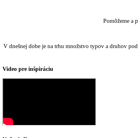
Pomôžeme a po
V dnešnej dobe je na trhu množstvo typov a druhov podla
Video pre inšpiráciu